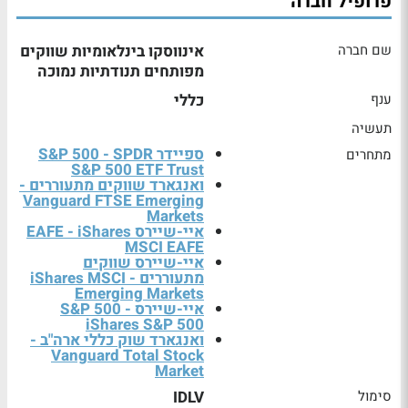
פרופיל חברה
שם חברה
אינווסקו בינלאומיות שווקים
מפותחים תנודתיות נמוכה
ענף
כללי
תעשיה
ספיידר S&P 500 - SPDR
מתחרים
S&P 500 ETF Trust
ואנגארד שווקים מתעוררים -
Vanguard FTSE Emerging
Markets
איי-שיירס EAFE - iShares
MSCI EAFE
איי-שיירס שווקים
מתעוררים - iShares MSCI
Emerging Markets
איי-שיירס S&P 500 -
iShares S&P 500
ואנגארד שוק כללי ארה"ב -
Vanguard Total Stock
Market
סימול
IDLV