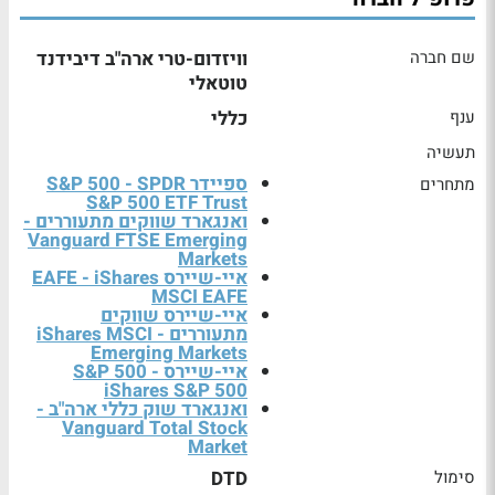
שם חברה
וויזדום-טרי ארה"ב דיבידנד
טוטאלי
ענף
כללי
תעשיה
ספיידר S&P 500 - SPDR
מתחרים
S&P 500 ETF Trust
ואנגארד שווקים מתעוררים -
Vanguard FTSE Emerging
Markets
איי-שיירס EAFE - iShares
MSCI EAFE
איי-שיירס שווקים
מתעוררים - iShares MSCI
Emerging Markets
איי-שיירס S&P 500 -
iShares S&P 500
ואנגארד שוק כללי ארה"ב -
Vanguard Total Stock
Market
סימול
DTD