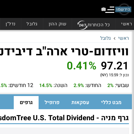
הירשמו
ראשי
שוק ההון
גלובל
נדל"ן
כל הכותרות
ראשי
גלובל
וויזדום-טרי ארה"ב דיבידנד ט
0.41%
97.21
נכון ל:
15:59 (NY)
שבועי:
החודש:
השנה:
12 חודשים:
.5%
14.5%
2.9%
2%
מבט כללי
עסקאות
פרופיל
גרפים
גרף מניה - WisdomTree U.S. Total Dividend