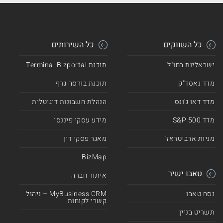
כל השווקים
כל השירותים
ישראליות בחו"ל
תוכנת Terminal Bizportal
מדד נאסד"ק
תוכנת בורסה גרף
מדד דאו ג'ונס
הנהלת חשבונות דיגיטלית
מדד 500 S&P
מידע עסקי פיננסי
מניות ארביטראז'
מאגר פסקי דין
BizMap
טאבו ישיר
איתור חברה
נסח טאבו
MyBusiness CRM – ניהול
קשרי לקוחות
תשריט בניין