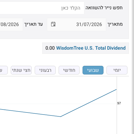
חפש נייר להשוואה
מתאריך
עד תאריך
0.00
WisdomTree U.S. Total Dividend
יומי
שבועי
חודשי
רבעוני
חצי שנתי
ש