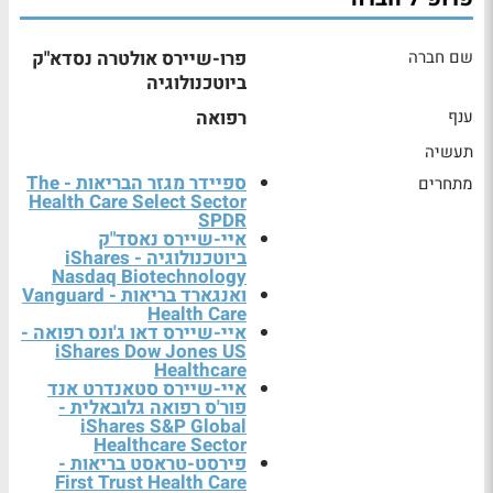
שם חברה
פרו-שיירס אולטרה נסדא"ק
ביוטכנולוגיה
ענף
רפואה
תעשיה
ספיידר מגזר הבריאות - The
מתחרים
Health Care Select Sector
SPDR
איי-שיירס נאסד"ק
ביוטכנולוגיה - iShares
Nasdaq Biotechnology
ואנגארד בריאות - Vanguard
Health Care
איי-שיירס דאו ג'ונס רפואה -
iShares Dow Jones US
Healthcare
איי-שיירס סטאנדרט אנד
פור'ס רפואה גלובאלית -
iShares S&P Global
Healthcare Sector
פירסט-טראסט בריאות -
First Trust Health Care