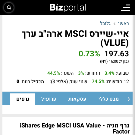
ראשי
גלובל
איי-שיירס MSCI ארה"ב ערך
(VLUE)
0.73%
197.63
נכון ל:
16:00 (NY)
שבועי:
החודש:
השנה:
44.5%
3%
3.4%
12 חודשים:
שווי שוק (אלפי $):
מכפיל רווח:
0
74.5%
מבט כללי
עסקאות
פרופיל
גרפים
גרף מניה - iShares Edge MSCI USA Value
Factor