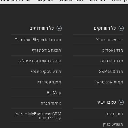
כל השווקים
כל השירותים
ישראליות בחו"ל
תוכנת Terminal Bizportal
מדד נאסד"ק
תוכנת בורסה גרף
מדד דאו ג'ונס
הנהלת חשבונות דיגיטלית
מדד 500 S&P
מידע עסקי פיננסי
מניות ארביטראז'
מאגר פסקי דין
BizMap
טאבו ישיר
איתור חברה
נסח טאבו
MyBusiness CRM – ניהול
קשרי לקוחות
תשריט בניין