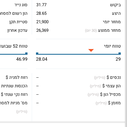
ביקוש
31.77
סוג נייר
היצע
28.65
הון רשום למסחר
מחזור יומי
21,900
סטיית תקן
מחזור ממוצע
26,369
עדכון אחרון
(30 יום)
טווח יומי
טווח 52 שבועות
46.99
28.04
29
נכסים $
--
רווח למניה $
(מיליון)
הון עצמי $
--
הכנסות שנתיות 
(מיליון)
מכפיל הון $
--
רווח נקי שנתי $
(מיליון)
מזומן $
--
מס' מניות למסח
(מיליון)
(מיליון)