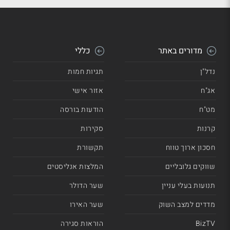
מדורים באתר
כללי
נדל"ן
תגיות חמות
אג"ח
אזור אישי
מט"ח
הודעות בורסה
קרנות
סקירות
חסכון ארוך טווח
תקשורת
שווקים גלובליים
המלצות אנליסטים
תנועות בעלי עניין
שער הדולר
מדדים למצב השוק
שער האירו
BizTV
הוראות סגירה