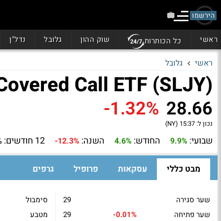
הירשמו
ראשי
שוק ההון
גלובל
נדל"ן
כל הכותרות
ראשי
גלובל
 Covered Call ETF (SLJY)
-1.32%
28.66
נכון ל:
15:37 (NY)
שבועי:
החודש:
השנה:
12 חודשים:
%
-12.3%
4.6%
9.9%
מבט כללי
עסקאות
פרופיל
גרפים
שער סגירה
29
סימבול
שער פתיחה
-0.01%
29
מטבע