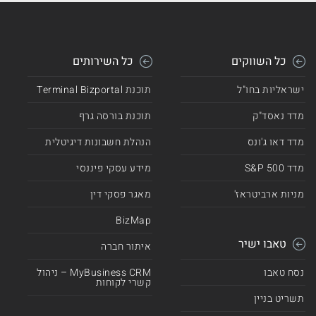
כל השווקים
כל השירותים
ישראליות בחו"ל
תוכנת Terminal Bizportal
מדד נאסד"ק
תוכנת בורסה גרף
מדד דאו ג'ונס
הנהלת חשבונות דיגיטלית
מדד 500 S&P
מידע עסקי פיננסי
מניות ארביטראז'
מאגר פסקי דין
BizMap
טאבו ישיר
איתור חברה
נסח טאבו
MyBusiness CRM – ניהול
קשרי לקוחות
תשריט בניין