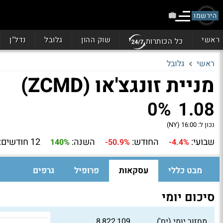
הירשמו
ראשי
שוק ההון
גלובל
נדל"ן
כל הכותרות
ראשי
גלובל
מניית זונגצ'או (ZCMD)
0%
1.08
נכון ל:
16:00 (NY)
שבועי:
החודש:
השנה:
12 חודשים:
140%
-50.9%
-4.4%
מבט כללי
עסקאות
פרופיל
גרפים
סיכום יומי
מחזור יומי (יח')
8,822,109