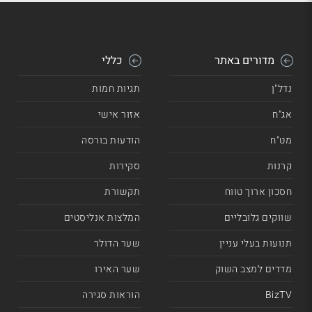
מדורים באתר
כללי
נדל"ן
תגיות חמות
אג"ח
אזור אישי
מט"ח
הודעות בורסה
קרנות
סקירות
חסכון ארוך טווח
תקשורת
שווקים גלובליים
המלצות אנליסטים
תנועות בעלי עניין
שער הדולר
מדדים למצב השוק
שער האירו
BizTV
הוראות סגירה