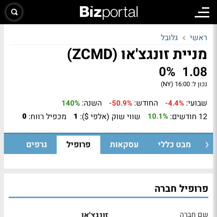
ראשי
גלובל
מניית זונגצ'או (ZCMD)
0%
1.08
נכון ל:
16:00 (NY)
שבועי:
החודש:
השנה:
140%
-50.9%
-4.4%
12 חודשים:
שווי שוק (אלפי $):
מכפיל רווח:
0
1
10.1%
מבט כללי
עסקאות
פרופיל
גרפים
פרופיל חברה
שם חברה
זונגצ'או