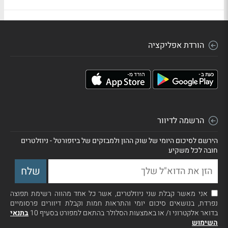
הורדת אפליקציה
הרשמה לדיוור
הירשם לסיכום היומי של שוק ההון ולמבזקים של ביזפורטל - ניוזלטרים
חובה לכל משקיע
אני מאשר קבלת שני ניוזלטרים, אשר כל אחד מהווה רשימת תפוצה
נפרדת, בנושאים סיכום יומי והתראות חמות וקבלת דיוורים פרסומיים
בדואר אלקטרוני ו/ או באמצעות הסלולר בהתאם למפורט בסעיף 10
בתנאי
השימוש