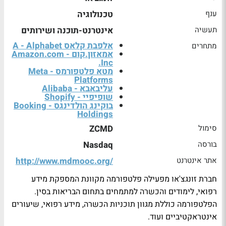
ענף
טכנולוגיה
תעשיה
אינטרנט-תוכנה ושירותים
אלפבת קלאס A - Alphabet
מתחרים
אמאזון.קום - Amazon.com
Inc.
מטא פלטפורמס - Meta
Platforms
עליבאבא - Alibaba
שופיפיי - Shopify
בוקינג הולדינגס - Booking
Holdings
סימול
ZCMD
בורסה
Nasdaq
אתר אינטרנט
http://www.mdmooc.org/
חברת זונגצ'או מפעילה פלטפורמה מקוונת המספקת מידע
רפואי, לימודים והכשרה למתמחים בתחום הבריאות בסין.
הפלטפורמה כוללת מגוון תוכניות הכשרה, מידע רפואי, שיעורים
אינטראקטיביים ועוד.