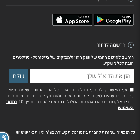
הרשמה לדיוור
הירשם לסיכום היומי של שוק ההון ולמבזקים של ביזפורטל - ניוזלטרים
חובה לכל משקיע
אני מאשר קבלת שני ניוזלטרים, אשר כל אחד מהווה רשימת תפוצה
נפרדת, בנושאים סיכום יומי והתראות חמות וקבלת דיוורים פרסומיים
בדואר אלקטרוני ו/ או באמצעות הסלולר בהתאם למפורט בסעיף 10
בתנאי
השימוש
כל הזכויות שמורות לחברת ביזפורטל תקשורת בע"מ ©
|
תנאי שימוש