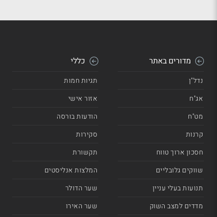
מדורים באתר
כללי
נדל"ן
תגיות חמות
אג"ח
אזור אישי
מט"ח
הודעות בורסה
קרנות
סקירות
חסכון ארוך טווח
תקשורת
שווקים גלובליים
המלצות אנליסטים
תנועות בעלי עניין
שער הדולר
מדדים למצב השוק
שער האירו