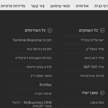
דף הבית
אודותינו
תנאי שימוש
צור קשר
מדיניות פרטיות
כל השווקים
כל השירותים
ישראליות בחו"ל
תוכנת Terminal Bizportal
מדד נאסד"ק
תוכנת בורסה גרף
מדד דאו ג'ונס
הנהלת חשבונות דיגיטלית
מדד 500 S&P
מידע עסקי פיננסי
מניות ארביטראז'
מאגר פסקי דין
BizMap
טאבו ישיר
איתור חברה
נסח טאבו
MyBusiness CRM – ניהול
קשרי לקוחות