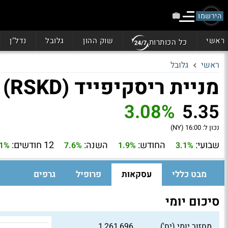
הירשמו
ראשי
שוק ההון
גלובל
נדל"ן
כל הכותרות
ראשי
גלובל
מניית ריסקיפייד (RSKD)
3.08%
5.35
נכון ל:
16:00 (NY)
שבועי:
החודש:
השנה:
12 חודשים:
.1%
7.6%
1.9%
3.1%
מבט כללי
עסקאות
פרופיל
גרפים
סיכום יומי
מחזור יומי (יח')
1,261,696