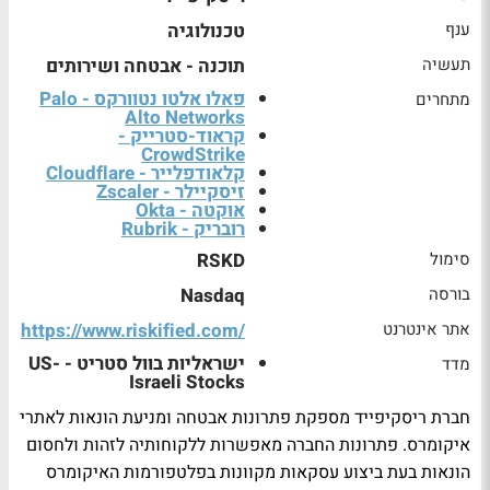
ענף
טכנולוגיה
תעשיה
תוכנה - אבטחה ושירותים
פאלו אלטו נטוורקס - Palo
מתחרים
Alto Networks
קראוד-סטרייק -
CrowdStrike
קלאודפלייר - Cloudflare
זיסקיילר - Zscaler
אוקטה - Okta
רובריק - Rubrik
סימול
RSKD
בורסה
Nasdaq
אתר אינטרנט
https://www.riskified.com/
ישראליות בוול סטריט - US-
מדד
Israeli Stocks
חברת ריסקיפייד מספקת פתרונות אבטחה ומניעת הונאות לאתרי
איקומרס. פתרונות החברה מאפשרות ללקוחותיה לזהות ולחסום
הונאות בעת ביצוע עסקאות מקוונות בפלטפורמות האיקומרס