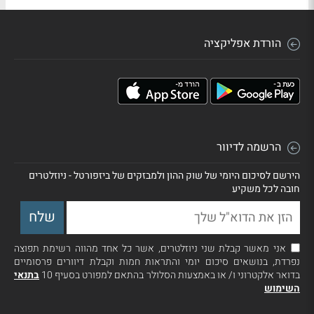
הורדת אפליקציה
הרשמה לדיוור
הירשם לסיכום היומי של שוק ההון ולמבזקים של ביזפורטל - ניוזלטרים
חובה לכל משקיע
אני מאשר קבלת שני ניוזלטרים, אשר כל אחד מהווה רשימת תפוצה
נפרדת, בנושאים סיכום יומי והתראות חמות וקבלת דיוורים פרסומיים
בדואר אלקטרוני ו/ או באמצעות הסלולר בהתאם למפורט בסעיף 10
בתנאי
השימוש