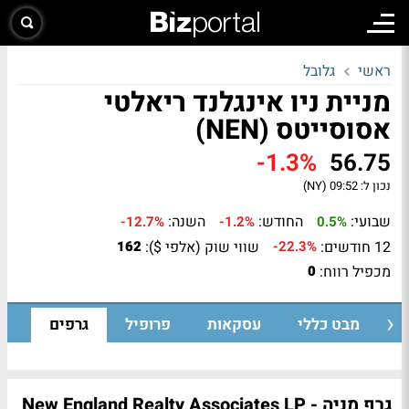
ראשי
גלובל
מניית ניו אינגלנד ריאלטי
אסוסייטס (NEN)
-1.3%
56.75
נכון ל:
09:52 (NY)
שבועי:
החודש:
השנה:
-12.7%
-1.2%
0.5%
12 חודשים:
שווי שוק (אלפי $):
162
-22.3%
מכפיל רווח:
0
מבט כללי
עסקאות
פרופיל
גרפים
גרף מניה - New England Realty Associates LP