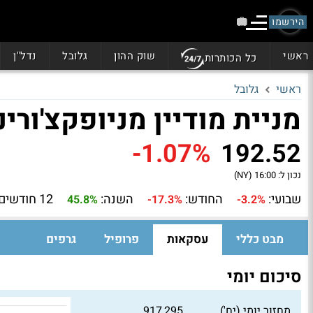
הירשמו
ראשי
שוק ההון
גלובל
נדל"ן
כל הכותרות
ראשי
גלובל
מניית מודיין מניופקצ'ורינג (D
-1.07%
192.52
נכון ל:
16:00 (NY)
שבועי:
החודש:
השנה:
12 חודשים:
45.8%
-17.3%
-3.2%
מבט כללי
עסקאות
פרופיל
גרפים
סיכום יומי
מחזור יומי (יח')
917,295