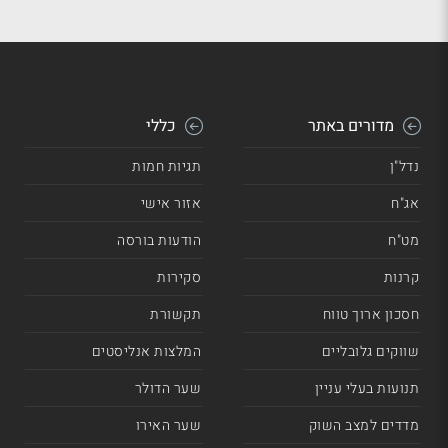
מדורים באתר
כללי
נדל"ן
תגיות חמות
אג"ח
אזור אישי
מט"ח
הודעות בורסה
קרנות
סקירות
חסכון ארוך טווח
תקשורת
שווקים גלובליים
המלצות אנליסטים
תנועות בעלי עניין
שער הדולר
מדדים למצב השוק
שער האירו