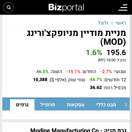
ראשי
גלובל
מניית מודיין מניופקצ'ורינג
(MOD)
1.6%
195.6
נכון ל:
16:00 (NY)
שבועי:
החודש:
השנה:
46.5%
-15.1%
-2.7%
12 חודשים:
שווי שוק (אלפי $):
10,388
44.7%
מכפיל רווח:
36.62
מבט כללי
עסקאות
פרופיל
גרפים
גרף מניה - Modine Manufacturing Co.