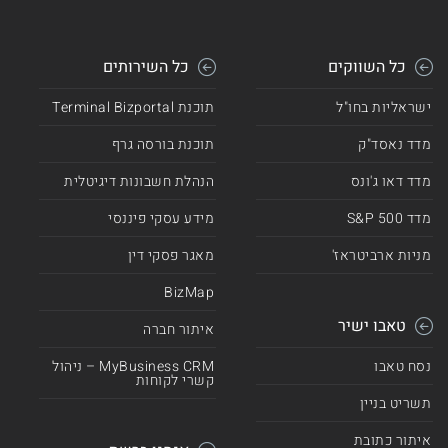
כל השווקים
כל השירותים
ישראליות בחו"ל
תוכנת Terminal Bizportal
מדד נאסד"ק
תוכנת בורסה גרף
מדד דאו ג'ונס
הנהלת חשבונות דיגיטלית
מדד 500 S&P
מידע עסקי פיננסי
מניות ארביטראז'
מאגר פסקי דין
BizMap
טאבו ישיר
איתור חברה
נסח טאבו
MyBusiness CRM – ניהול
קשרי לקוחות
תשריט בניין
איתור כתובת