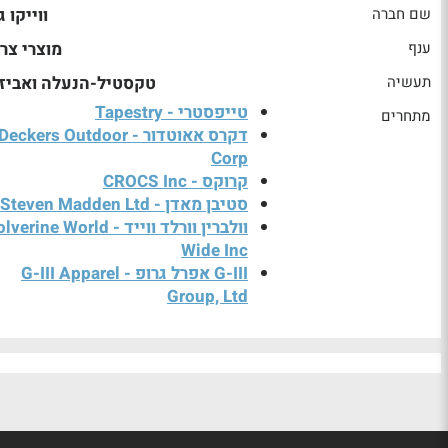
שם חברה
ווייקו ג
ענף
מוצרי צר
תעשיה
טקסטיל-הנעלה ואביז
טייפסטרי - Tapestry
מתחרים
דקרס אאוטדור - Deckers Outdoor
Corp
קרוקס - CROCS Inc
סטיבן מאדן - Steven Madden Ltd
וולברין וורלד ווייד - rine World
Wide Inc
G-III אפרל גרופ - G-III Apparel
Group, Ltd