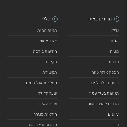
מדורים באתר
כללי
נדל"ן
תגיות חמות
אג"ח
אזור אישי
מט"ח
הודעות בורסה
קרנות
סקירות
חסכון ארוך טווח
תקשורת
שווקים גלובליים
המלצות אנליסטים
תנועות בעלי עניין
שער הדולר
מדדים למצב השוק
שער האירו
BizTV
הוראות סגירה
רכב
חדשות ורץ ברשת