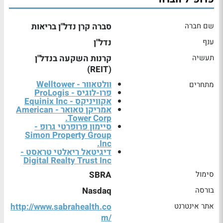
שם חברה
סברה קרן נדל"ן בריאות
ענף
נדל"ן
תעשיה
קרנות השקעה בנדל"ן
(REIT)
וולטאוור - Welltower
מתחרים
פרו-לוגיס - ProLogis
אקוויניקס - Equinix Inc
אמריקן טאואר - American
Tower Corp.
סיימון פרופרטי גרופ -
Simon Property Group
Inc.
דיגיטאל ריאלטי טראסט -
Digital Realty Trust Inc
סימול
SBRA
בורסה
Nasdaq
אתר אינטרנט
http://www.sabrahealth.co
m/