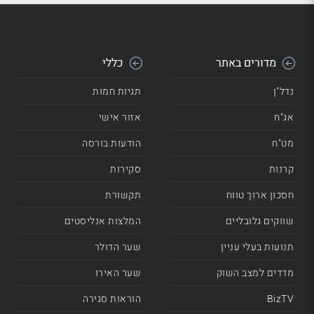
מדורים באתר
כללי
נדל"ן
תגיות חמות
אג"ח
אזור אישי
מט"ח
הודעות בורסה
קרנות
סקירות
חסכון ארוך טווח
תקשורת
שווקים גלובליים
המלצות אנליסטים
תנועות בעלי עניין
שער הדולר
מדדים למצב השוק
שער האירו
BizTV
הוראות סגירה