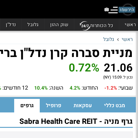
הירשמו
ראשי
שוק ההון
גלובל
נדל"ן
כל הכותרות
ראשי
גלובל
מניית סברה קרן נדל"ן בריאות (
0.72%
21.06
נכון ל:
15:09 (NY)
שבועי:
החודש:
השנה:
12 חודשים:
%
10.4%
4.2%
-1.2%
מבט כללי
עסקאות
פרופיל
גרפים
גרף מניה - Sabra Health Care REIT