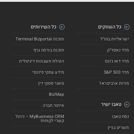
כל השווקים
כל השירותים
ישראליות בחו"ל
תוכנת Terminal Bizportal
מדד נאסד"ק
תוכנת בורסה גרף
מדד דאו ג'ונס
הנהלת חשבונות דיגיטלית
מדד 500 S&P
מידע עסקי פיננסי
מניות ארביטראז'
מאגר פסקי דין
BizMap
טאבו ישיר
איתור חברה
נסח טאבו
MyBusiness CRM – ניהול
קשרי לקוחות
תשריט בניין