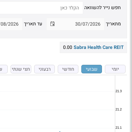
חפש נייר להשוואה
מתאריך
עד תאריך
0.00
Sabra Health Care REIT
יומי
שבועי
חודשי
רבעוני
חצי שנתי
ש