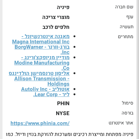
שם חברה
פיניה
ענף
מוצרי צריכה
תעשיה
חלפים לרכב
מאגנה אינטרנשיונל -
מתחרים
Magna International Inc
בורג-וורנר - BorgWarner
Inc.
מודיין מניופקצ'ורינג -
Modine Manufacturing
Co.
אליסון טרנסמישן הולדינגס
- Allison Transmission
Holdings
אוטוליב - Autoliv Inc
ליר - Lear Corp.
סימול
PHIN
בורסה
NYSE
אתר אינטרנט
https://www.phinia.com/
פיניה מפתחת ומייצרת רכיבים ומערכות להזרקת בנזין ודיזל. כמו