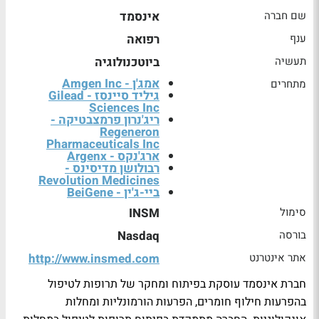
שם חברה
אינסמד
ענף
רפואה
תעשיה
ביוטכנולוגיה
אמג'ן - Amgen Inc
מתחרים
גיליד סיינסז - Gilead
Sciences Inc
ריג'נרון פרמצבטיקה -
Regeneron
Pharmaceuticals Inc
ארג'נקס - Argenx
רבולושן מדיסינס -
Revolution Medicines
ביי-ג'ין - BeiGene
סימול
INSM
בורסה
Nasdaq
אתר אינטרנט
http://www.insmed.com
חברת אינסמד עוסקת בפיתוח ומחקר של תרופות לטיפול
בהפרעות חילוף חומרים, הפרעות הורמונליות ומחלות