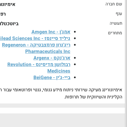
שם חברה
אימיונור
ענף
רפו
תעשיה
ביוטכנולו
אמג'ן - Amgen Inc
מתחרים
גיליד סיינסז - Gilead Sciences Inc
ריג'נרון פרמצבטיקה - Regeneron
Pharmaceuticals Inc
ארג'נקס - Argenx
רבולושן מדיסינס - Revolution
Medicines
ביי-ג'ין - BeiGene
אימיונורינג מעיקה שירותי ניתוח מידע גנומי, גנטי ופרוטאומי עבו
הקלינית והשיווקית של תרופות.