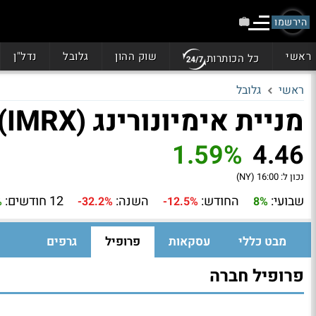
הירשמו
ראשי
שוק ההון
גלובל
נדל"ן
כל הכותרות
ראשי
גלובל
מניית אימיונורינג (IMRX)
1.59%
4.46
נכון ל:
16:00 (NY)
שבועי:
החודש:
השנה:
12 חודשים:
%
-32.2%
-12.5%
8%
מבט כללי
עסקאות
פרופיל
גרפים
פרופיל חברה