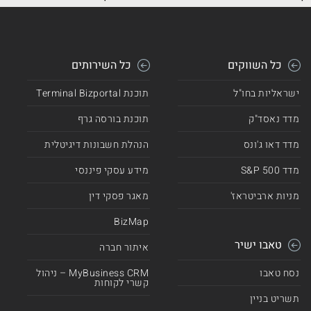
כל השווקים
כל השירותים
ישראליות בחו"ל
תוכנת Terminal Bizportal
מדד נאסד"ק
תוכנת בורסה גרף
מדד דאו ג'ונס
הנהלת חשבונות דיגיטלית
מדד 500 S&P
מידע עסקי פיננסי
מניות ארביטראז'
מאגר פסקי דין
BizMap
טאבו ישיר
איתור חברה
נסח טאבו
MyBusiness CRM – ניהול
קשרי לקוחות
תשריט בניין