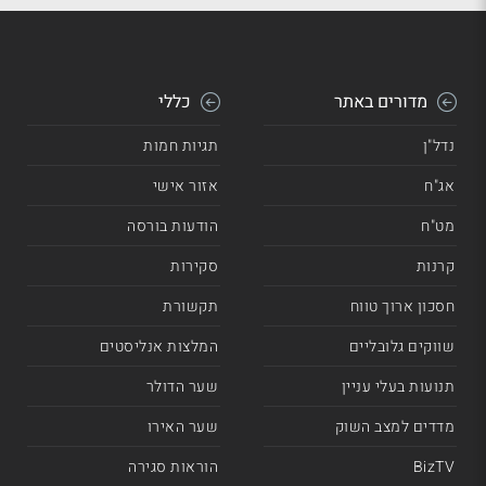
מדורים באתר
כללי
נדל"ן
תגיות חמות
אג"ח
אזור אישי
מט"ח
הודעות בורסה
קרנות
סקירות
חסכון ארוך טווח
תקשורת
שווקים גלובליים
המלצות אנליסטים
תנועות בעלי עניין
שער הדולר
מדדים למצב השוק
שער האירו
BizTV
הוראות סגירה