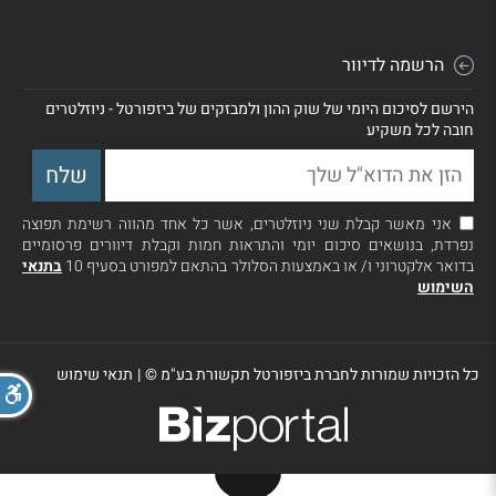
הרשמה לדיוור
הירשם לסיכום היומי של שוק ההון ולמבזקים של ביזפורטל - ניוזלטרים
חובה לכל משקיע
אני מאשר קבלת שני ניוזלטרים, אשר כל אחד מהווה רשימת תפוצה
נפרדת, בנושאים סיכום יומי והתראות חמות וקבלת דיוורים פרסומיים
בדואר אלקטרוני ו/ או באמצעות הסלולר בהתאם למפורט בסעיף 10
בתנאי
השימוש
כל הזכויות שמורות לחברת ביזפורטל תקשורת בע"מ ©
|
תנאי שימוש