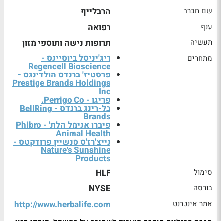
שם חברה
הרבלייף
ענף
רפואה
תעשיה
תרופות נישה ותוספי מזון
ריג'יניסל ביוסיינס -
מתחרים
Regencell Bioscience
פרסטיז' ברנדס הולדינגס -
Prestige Brands Holdings
Inc
פריגו - Perrigo Co.
בל-רינג ברנדס - BellRing
Brands
פיברו אנימל הלת' - Phibro
Animal Health
נייצ'רז'ס סנשיין פרודקטס -
Nature's Sunshine
Products
סימול
HLF
בורסה
NYSE
אתר אינטרנט
http://www.herbalife.com