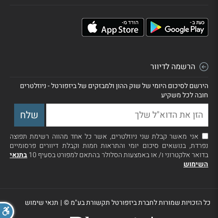
הרשמה לדיוור
הירשם לסיכום היומי של שוק ההון ולמבזקים של ביזפורטל - ניוזלטרים
חובה לכל משקיע
אני מאשר קבלת שני ניוזלטרים, אשר כל אחד מהווה רשימת תפוצה
נפרדת, בנושאים סיכום יומי והתראות חמות וקבלת דיוורים פרסומיים
בדואר אלקטרוני ו/ או באמצעות הסלולר בהתאם למפורט בסעיף 10
בתנאי
השימוש
כל הזכויות שמורות לחברת ביזפורטל תקשורת בע"מ ©
|
תנאי שימוש