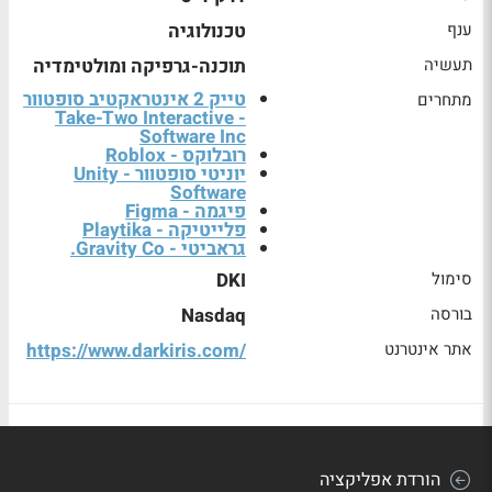
ענף
טכנולוגיה
תעשיה
תוכנה-גרפיקה ומולטימדיה
טייק 2 אינטראקטיב סופטוור
מתחרים
- Take-Two Interactive
Software Inc
רובלוקס - Roblox
יוניטי סופטוור - Unity
Software
פיגמה - Figma
פלייטיקה - Playtika
גראביטי - Gravity Co.
סימול
DKI
בורסה
Nasdaq
אתר אינטרנט
https://www.darkiris.com/
הורדת אפליקציה