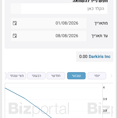
חפש נייר להשוואה
מתאריך
עד תאריך
0.00
Darkiris Inc
יומי
שבועי
חודשי
רבעוני
חצי שנתי
ש