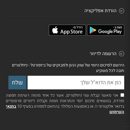
הורדת אפליקציה
הרשמה לדיוור
הירשם לסיכום היומי של שוק ההון ולמבזקים של ביזפורטל - ניוזלטרים
חובה לכל משקיע
אני מאשר קבלת שני ניוזלטרים, אשר כל אחד מהווה רשימת תפוצה
נפרדת, בנושאים סיכום יומי והתראות חמות וקבלת דיוורים פרסומיים
בדואר אלקטרוני ו/ או באמצעות הסלולר בהתאם למפורט בסעיף 10
בתנאי
השימוש