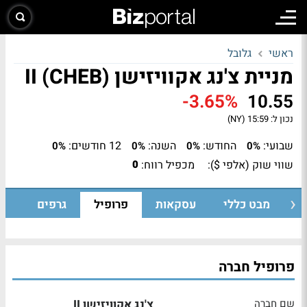
ראשי
גלובל
מניית צ'נג אקוויזישן II (CHEB)
-3.65%
10.55
נכון ל:
15:59 (NY)
שבועי:
החודש:
השנה:
12 חודשים:
0%
0%
0%
0%
שווי שוק (אלפי $):
מכפיל רווח:
0
מבט כללי
עסקאות
פרופיל
גרפים
פרופיל חברה
שם חברה
צ'נג אקוויזישן II