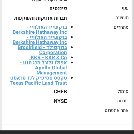
ענף
פיננסים
תעשיה
חברות אחזקות והשקעות
ברקשייר האת'וויי -
מתחרים
Berkshire Hathaway Inc
ברקשייר האת'וויי -
Berkshire Hathaway Inc
ברוקפילד - Brookfield
Corporation
KKR - KKR & Co.
אפולו גלובל מנג'מנט -
Apollo Global
Management
טקסס פסיפיק לנד טראסט -
Texas Pacific Land Trust
סימול
CHEB
בורסה
NYSE
אתר אינטרנט