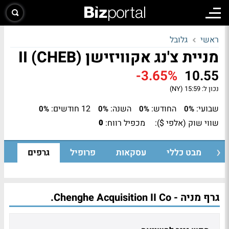
ראשי
גלובל
מניית צ'נג אקוויזישן II (CHEB)
-3.65%
10.55
נכון ל:
15:59 (NY)
שבועי:
החודש:
השנה:
12 חודשים:
0%
0%
0%
0%
שווי שוק (אלפי $):
מכפיל רווח:
0
מבט כללי
עסקאות
פרופיל
גרפים
גרף מניה - Chenghe Acquisition II Co.