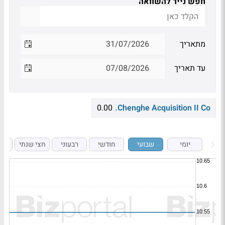
חפש נייר להשוואה
מתאריך
עד תאריך
0.00
Chenghe Acquisition II Co.
יומי
שבועי
חודשי
רבעוני
חצי שנתי
ש