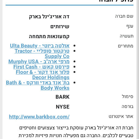
שם חברה
דה אוריג'ינל בארק
ענף
שירותים
תעשיה
קמעונאות מתמחה
אולטה ביוטי - Ulta Beauty
מתחרים
טרקטור סופליי - Tractor
Supply Co
מרפי ארה"ב - Murphy USA
פירסט קאש - First Cash
פלור אנד דקור - Floor &
Decor Holdings
בת' אנד באדי וורקס - Bath &
Body Works
סימול
BARK
בורסה
NYSE
אתר אינטרנט
http://www.barkbox.com/
חברת דה אוריג'ינל בארק עוסקת בייצור צעצועים וחטיפים
טבעיים לכלבים. החברה גם מפעילה חנויות פיזיות למכירת