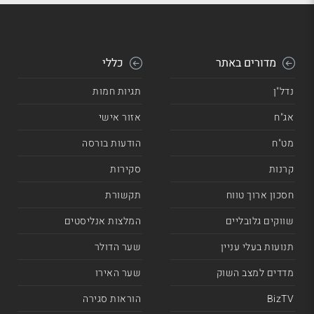
מדורים באתר
כללי
נדל"ן
תגיות חמות
אג"ח
אזור אישי
מט"ח
הודעות בורסה
קרנות
סקירות
חסכון ארוך טווח
תקשורת
שווקים גלובליים
המלצות אנליסטים
תנועות בעלי עניין
שער הדולר
מדדים למצב השוק
שער האירו
BizTV
הוראות סגירה