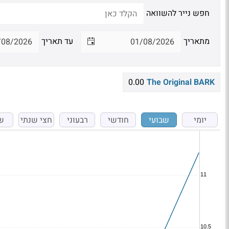
חפש נייר להשוואה
מתאריך
עד תאריך
0.00
The Original BARK
יומי
שבועי
חודשי
רבעוני
חצי שנתי
ש