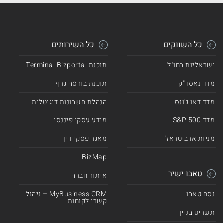
כל השווקים
כל השירותים
ישראליות בחו"ל
תוכנת Terminal Bizportal
מדד נאסד"ק
תוכנת בורסה גרף
מדד דאו ג'ונס
הנהלת חשבונות דיגיטלית
מדד 500 S&P
מידע עסקי פיננסי
מניות ארביטראז'
מאגר פסקי דין
BizMap
טאבו ישיר
איתור חברה
נסח טאבו
MyBusiness CRM – ניהול
קשרי לקוחות
תשריט בניין