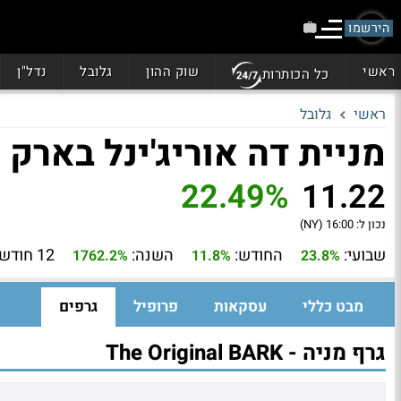
הירשמו
ראשי
שוק ההון
גלובל
נדל"ן
כל הכותרות
ראשי
גלובל
מניית דה אוריג'ינל בארק (BARK)
22.49%
11.22
נכון ל:
16:00 (NY)
שבועי:
החודש:
השנה:
12 חודשים:
1762.2%
11.8%
23.8%
מבט כללי
עסקאות
פרופיל
גרפים
גרף מניה - The Original BARK