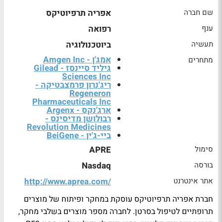
שם חברה
אפריה תרפיוטיקס
ענף
רפואה
תעשיה
ביוטכנולוגיה
אמג'ן - Amgen Inc
מתחרים
גיליד סיינסז - Gilead
Sciences Inc
ריג'נרון פרמצבטיקה -
Regeneron
Pharmaceuticals Inc
ארג'נקס - Argenx
רבולושן מדיסינס -
Revolution Medicines
ביי-ג'ין - BeiGene
סימול
APRE
בורסה
Nasdaq
אתר אינטרנט
http://www.aprea.com/
חברת אפריה תרפיוטיקס עוסקת במחקר ופיתוח של מוצרים
תרופתיים לטיפול בסרטן. לחברה מספר מוצרים בשלבי מחקר,