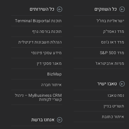
כל השווקים
כל השירותים
ישראליות בחו"ל
תוכנת Terminal Bizportal
מדד נאסד"ק
תוכנת בורסה גרף
מדד דאו ג'ונס
הנהלת חשבונות דיגיטלית
מדד 500 S&P
מידע עסקי פיננסי
מניות ארביטראז'
מאגר פסקי דין
BizMap
טאבו ישיר
איתור חברה
נסח טאבו
MyBusiness CRM – ניהול
קשרי לקוחות
תשריט בניין
איתור כתובת
אנחנו ברשת