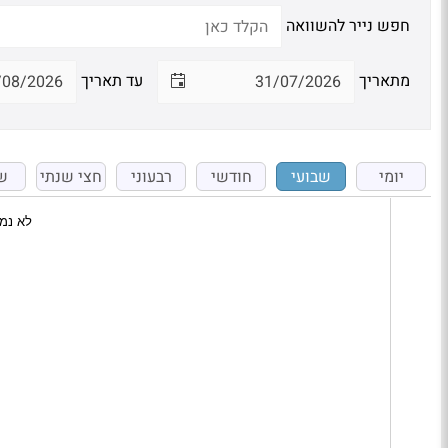
חפש נייר להשוואה
מתאריך
עד תאריך
יומי
שבועי
חודשי
רבעוני
חצי שנתי
ש