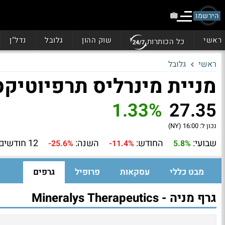
הירשמו
ראשי
שוק ההון
גלובל
נדל"ן
כל הכותרות
ראשי
גלובל
מניית מינרליס תרפיוטיקס (LYS
1.33%
27.35
נכון ל:
16:00 (NY)
שבועי:
החודש:
השנה:
12 חודשים:
-25.6%
-11.4%
5.8%
מבט כללי
עסקאות
פרופיל
גרפים
גרף מניה - Mineralys Therapeutics