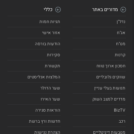
מדורים באתר
כללי
נדל"ן
תגיות חמות
אג"ח
אזור אישי
מט"ח
הודעות בורסה
קרנות
סקירות
חסכון ארוך טווח
תקשורת
שווקים גלובליים
המלצות אנליסטים
תנועות בעלי עניין
שער הדולר
מדדים למצב השוק
שער האירו
BizTV
הוראות סגירה
רכב
חדשות ורץ ברשת
מטבעות דיגיטליים
הצהרת נגישות