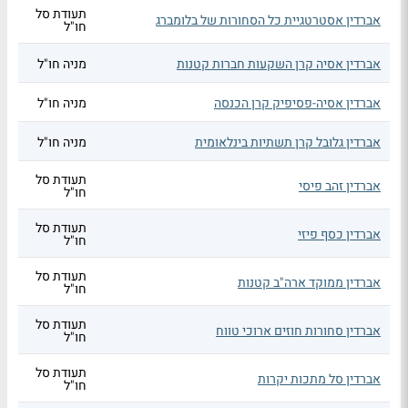
תעודת סל
אברדין אסטרטגיית כל הסחורות של בלומברג
חו"ל
אברדין אסיה קרן השקעות חברות קטנות
מניה חו"ל
אברדין אסיה-פסיפיק קרן הכנסה
מניה חו"ל
אברדין גלובל קרן תשתיות בינלאומית
מניה חו"ל
תעודת סל
אברדין זהב פיסי
חו"ל
תעודת סל
אברדין כסף פיזי
חו"ל
תעודת סל
אברדין ממוקד ארה"ב קטנות
חו"ל
תעודת סל
אברדין סחורות חוזים ארוכי טווח
חו"ל
תעודת סל
אברדין סל מתכות יקרות
חו"ל