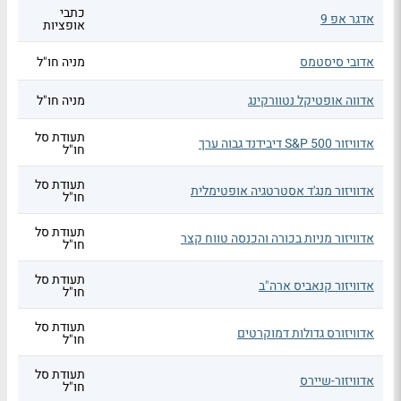
כתבי
אדגר אפ 9
אופציות
אדובי סיסטמס
מניה חו"ל
אדווה אופטיקל נטוורקינג
מניה חו"ל
תעודת סל
אדוויזור S&P 500 דיבידנד גבוה ערך
חו"ל
תעודת סל
אדוויזור מנג'ד אסטרטגיה אופטימלית
חו"ל
תעודת סל
אדוויזור מניות בכורה והכנסה טווח קצר
חו"ל
תעודת סל
אדוויזור קנאביס ארה"ב
חו"ל
תעודת סל
אדוויזורס גדולות דמוקרטים
חו"ל
תעודת סל
אדוויזור-שיירס
חו"ל