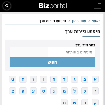
ראשי
שוק ההון
חיפוש ניירות ערך
חיפוש ניירות ערך
בחר נייר ערך
חפש
א
ב
ג
ד
ה
ו
ז
ח
ט
י
כ
ל
מ
נ
ס
ע
פ
צ
ק
ר
ש
ת