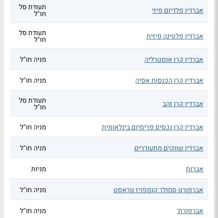
תעודת סל
אברדין פלדיום פיזי
חו"ל
תעודת סל
אברדין פלטינה פיזית
חו"ל
אברדין קרן אוסטרליה
מניה חו"ל
אברדין קרן הכנסות אסיה
מניה חו"ל
תעודת סל
אברדין קרן זהב
חו"ל
אברדין קרן נכסים פרימיום בינלאומית
מניה חו"ל
אברדין שווקים מתעוררים
מניה חו"ל
אברות
מניות
אברפורט סמולר קומפניז טראסט
מניה חו"ל
אברפורת'
מניה חו"ל