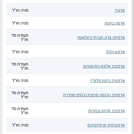
אדנרד
מניה חו"ל
אדסה ביוטק
מניה חו"ל
תעודת סל
אדסינה צדק חברתי בינלאומי
חו"ל
אדפט-הלת'
מניה חו"ל
תעודת סל
אדפטיב אלפא הזדמנויות
חו"ל
אדפטיב ביוטכנולוג'יז
מניה חו"ל
תעודת סל
אדפטיב הכנסה מרובת נכסים מגודרת
חו"ל
תעודת סל
אדפטיב מניות נבחרות
חו"ל
אדפטימיון תרפיוטיקס
מניה חו"ל