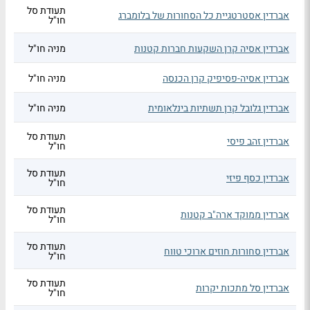
תעודת סל
אברדין אסטרטגיית כל הסחורות של בלומברג
חו"ל
אברדין אסיה קרן השקעות חברות קטנות
מניה חו"ל
אברדין אסיה-פסיפיק קרן הכנסה
מניה חו"ל
אברדין גלובל קרן תשתיות בינלאומית
מניה חו"ל
תעודת סל
אברדין זהב פיסי
חו"ל
תעודת סל
אברדין כסף פיזי
חו"ל
תעודת סל
אברדין ממוקד ארה"ב קטנות
חו"ל
תעודת סל
אברדין סחורות חוזים ארוכי טווח
חו"ל
תעודת סל
אברדין סל מתכות יקרות
חו"ל