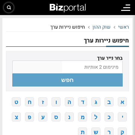
ראשי
שוק ההון
חיפוש ניירות ערך
חיפוש ניירות ערך
בחר נייר ערך
חפש
א
ב
ג
ד
ה
ו
ז
ח
ט
י
כ
ל
מ
נ
ס
ע
פ
צ
ק
ר
ש
ת