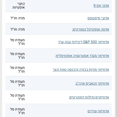
כתבי
אדגר אפ 9
אופציות
אדובי סיסטמס
מניה חו"ל
אדווה אופטיקל נטוורקינג
מניה חו"ל
תעודת סל
אדוויזור S&P 500 דיבידנד גבוה ערך
חו"ל
תעודת סל
אדוויזור מנג'ד אסטרטגיה אופטימלית
חו"ל
תעודת סל
אדוויזור מניות בכורה והכנסה טווח קצר
חו"ל
תעודת סל
אדוויזור קנאביס ארה"ב
חו"ל
תעודת סל
אדוויזורס גדולות דמוקרטים
חו"ל
תעודת סל
אדוויזור-שיירס
חו"ל