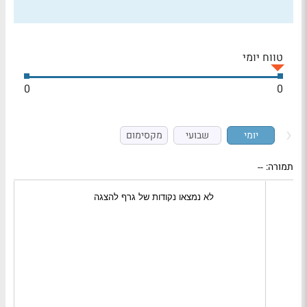
טווח יומי
0
0
יומי
שבועי
מקסימום
תמורה:
--