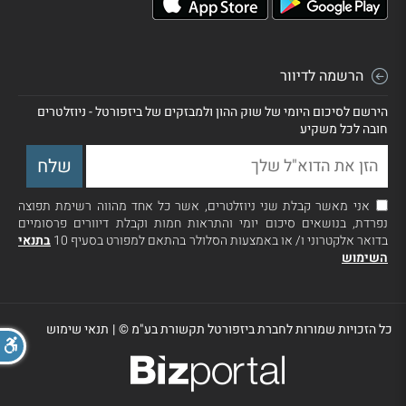
הרשמה לדיוור
הירשם לסיכום היומי של שוק ההון ולמבזקים של ביזפורטל - ניוזלטרים
חובה לכל משקיע
אני מאשר קבלת שני ניוזלטרים, אשר כל אחד מהווה רשימת תפוצה
נפרדת, בנושאים סיכום יומי והתראות חמות וקבלת דיוורים פרסומיים
בדואר אלקטרוני ו/ או באמצעות הסלולר בהתאם למפורט בסעיף 10
בתנאי
השימוש
כל הזכויות שמורות לחברת ביזפורטל תקשורת בע"מ ©
|
תנאי שימוש