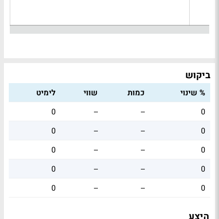
ביקוש
% שינוי
כמות
שווי
לימיט
0
--
--
0
0
--
--
0
0
--
--
0
0
--
--
0
0
--
--
0
היצע