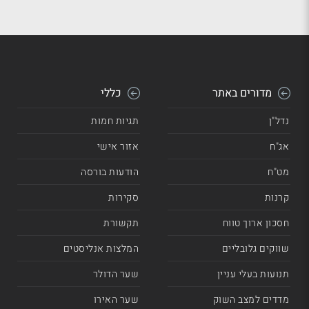
מדורים באתר
כללי
נדל"ן
תגיות חמות
אג"ח
אזור אישי
מט"ח
הודעות בורסה
קרנות
סקירות
חסכון ארוך טווח
תקשורת
שווקים גלובליים
המלצות אנליסטים
תנועות בעלי עניין
שער הדולר
מדדים למצב השוק
שער האירו