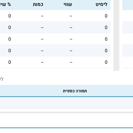
לימיט
שווי
כמות
% שינו
0
--
--
0
0
--
--
0
0
--
--
0
0
--
--
0
0
--
--
0
לכ
תמורה כספית