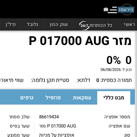
הירשמו
ראשי
שוק ההון
גלובל
נדל"ן
כל הכותרות
מזר P 017000 AUG
0%
0
נכון ל:
06/08/2026
תמורה כספית:
דלתא:
סטיית תקן גלומה:
שווי תיאורט
0
מבט כללי
עסקאות
פרופיל
גרפים
מספר אופציה
86619434
שלב מסחר
שם אופציה
מזר P 017000 AUG
שער בסיס
אופציות על מניות
סוג
שער ממוצע