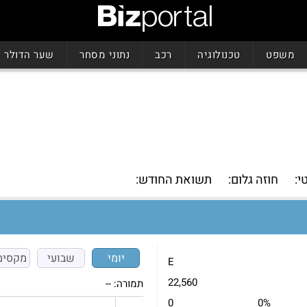
משפט
טכנולוגיה
רכב
נתוני מסחר
שער הדולר
י:
חוזה גלום:
תשואת החודש:
יומי
שבועי
מקסימ
E
22,560
תמורה:
--
0
0%