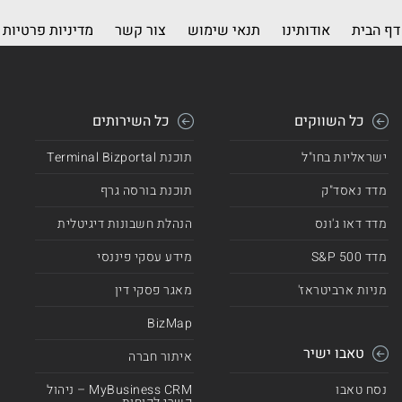
דף הבית
אודותינו
תנאי שימוש
צור קשר
מדיניות פרטיות
כל השווקים
כל השירותים
ישראליות בחו"ל
תוכנת Terminal Bizportal
מדד נאסד"ק
תוכנת בורסה גרף
מדד דאו ג'ונס
הנהלת חשבונות דיגיטלית
מדד 500 S&P
מידע עסקי פיננסי
מניות ארביטראז'
מאגר פסקי דין
BizMap
טאבו ישיר
איתור חברה
נסח טאבו
MyBusiness CRM – ניהול