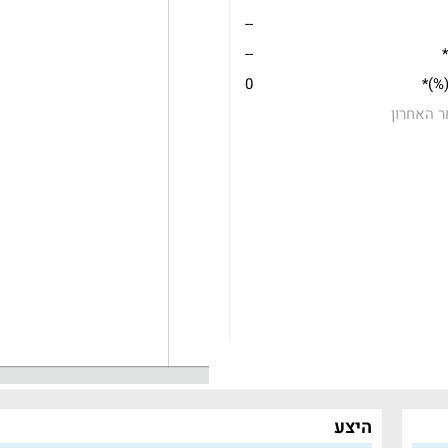
--
*
--
(%)*
0
ר האחרון
היצע