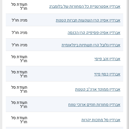
תעודת סל
אברדין אסטרטגיית כל הסחורות של בלומברג
חו"ל
אברדין אסיה קרן השקעות חברות קטנות
מניה חו"ל
אברדין אסיה-פסיפיק קרן הכנסה
מניה חו"ל
אברדין גלובל קרן תשתיות בינלאומית
מניה חו"ל
תעודת סל
אברדין זהב פיסי
חו"ל
תעודת סל
אברדין כסף פיזי
חו"ל
תעודת סל
אברדין ממוקד ארה"ב קטנות
חו"ל
תעודת סל
אברדין סחורות חוזים ארוכי טווח
חו"ל
תעודת סל
אברדין סל מתכות יקרות
חו"ל