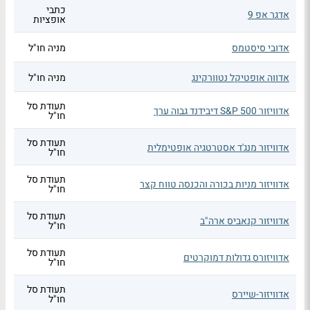
כתבי
אדגר אפ 9
אופציות
אדובי סיסטמס
מניה חו"ל
אדווה אופטיקל נטוורקינג
מניה חו"ל
תעודת סל
אדוויזור S&P 500 דיבידנד גבוה ערך
חו"ל
תעודת סל
אדוויזור מנג'ד אסטרטגיה אופטימלית
חו"ל
תעודת סל
אדוויזור מניות בכורה והכנסה טווח קצר
חו"ל
תעודת סל
אדוויזור קנאביס ארה"ב
חו"ל
תעודת סל
אדוויזורס גדולות דמוקרטים
חו"ל
תעודת סל
אדוויזור-שיירס
חו"ל