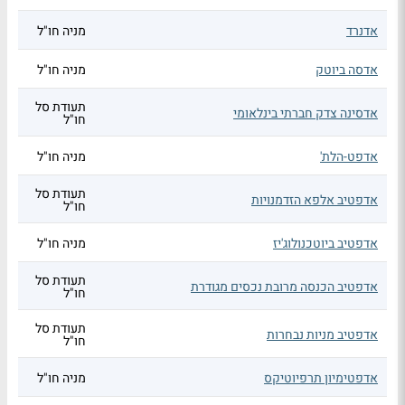
אדנרד
מניה חו"ל
אדסה ביוטק
מניה חו"ל
תעודת סל
אדסינה צדק חברתי בינלאומי
חו"ל
אדפט-הלת'
מניה חו"ל
תעודת סל
אדפטיב אלפא הזדמנויות
חו"ל
אדפטיב ביוטכנולוג'יז
מניה חו"ל
תעודת סל
אדפטיב הכנסה מרובת נכסים מגודרת
חו"ל
תעודת סל
אדפטיב מניות נבחרות
חו"ל
אדפטימיון תרפיוטיקס
מניה חו"ל