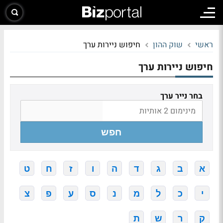
ראשי
שוק ההון
חיפוש ניירות ערך
חיפוש ניירות ערך
בחר נייר ערך
חפש
א
ב
ג
ד
ה
ו
ז
ח
ט
י
כ
ל
מ
נ
ס
ע
פ
צ
ק
ר
ש
ת