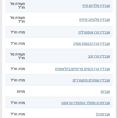
תעודת סל
אברדין פלדיום פיזי
חו"ל
תעודת סל
אברדין פלטינה פיזית
חו"ל
אברדין קרן אוסטרליה
מניה חו"ל
אברדין קרן הכנסות אסיה
מניה חו"ל
תעודת סל
אברדין קרן זהב
חו"ל
אברדין קרן נכסים פרימיום בינלאומית
מניה חו"ל
אברדין שווקים מתעוררים
מניה חו"ל
אברות
מניות
אברפורט סמולר קומפניז טראסט
מניה חו"ל
אברפורת'
מניה חו"ל