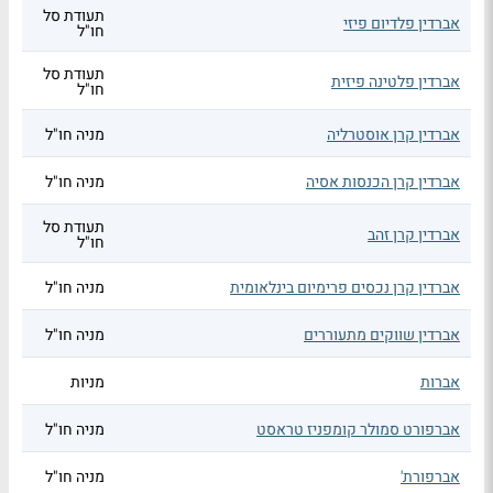
תעודת סל
אברדין פלדיום פיזי
חו"ל
תעודת סל
אברדין פלטינה פיזית
חו"ל
אברדין קרן אוסטרליה
מניה חו"ל
אברדין קרן הכנסות אסיה
מניה חו"ל
תעודת סל
אברדין קרן זהב
חו"ל
אברדין קרן נכסים פרימיום בינלאומית
מניה חו"ל
אברדין שווקים מתעוררים
מניה חו"ל
אברות
מניות
אברפורט סמולר קומפניז טראסט
מניה חו"ל
אברפורת'
מניה חו"ל