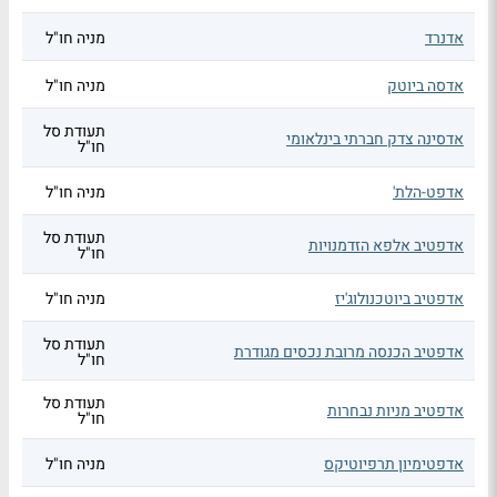
אדנרד
מניה חו"ל
אדסה ביוטק
מניה חו"ל
תעודת סל
אדסינה צדק חברתי בינלאומי
חו"ל
אדפט-הלת'
מניה חו"ל
תעודת סל
אדפטיב אלפא הזדמנויות
חו"ל
אדפטיב ביוטכנולוג'יז
מניה חו"ל
תעודת סל
אדפטיב הכנסה מרובת נכסים מגודרת
חו"ל
תעודת סל
אדפטיב מניות נבחרות
חו"ל
אדפטימיון תרפיוטיקס
מניה חו"ל