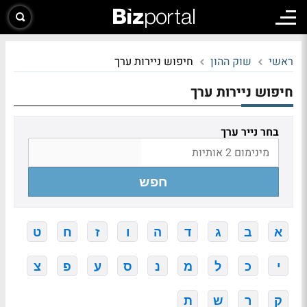
ראשי
שוק ההון
חיפוש ניירות ערך
חיפוש ניירות ערך
בחר נייר ערך
חפש
א
ב
ג
ד
ה
ו
ז
ח
ט
י
כ
ל
מ
נ
ס
ע
פ
צ
ק
ר
ש
ת