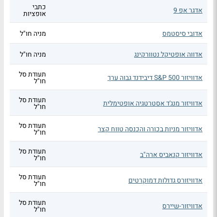
כתבי
אדגר אפ 9
אופציות
אדובי סיסטמס
מניה חו"ל
אדווה אופטיקל נטוורקינג
מניה חו"ל
תעודת סל
אדוויזור S&P 500 דיבידנד גבוה ערך
חו"ל
תעודת סל
אדוויזור מנג'ד אסטרטגיה אופטימלית
חו"ל
תעודת סל
אדוויזור מניות בכורה והכנסה טווח קצר
חו"ל
תעודת סל
אדוויזור קנאביס ארה"ב
חו"ל
תעודת סל
אדוויזורס גדולות דמוקרטים
חו"ל
תעודת סל
אדוויזור-שיירס
חו"ל