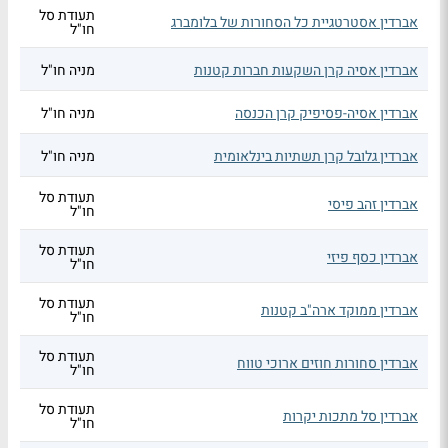
תעודת סל
אברדין אסטרטגיית כל הסחורות של בלומברג
חו"ל
אברדין אסיה קרן השקעות חברות קטנות
מניה חו"ל
אברדין אסיה-פסיפיק קרן הכנסה
מניה חו"ל
אברדין גלובל קרן תשתיות בינלאומית
מניה חו"ל
תעודת סל
אברדין זהב פיסי
חו"ל
תעודת סל
אברדין כסף פיזי
חו"ל
תעודת סל
אברדין ממוקד ארה"ב קטנות
חו"ל
תעודת סל
אברדין סחורות חוזים ארוכי טווח
חו"ל
תעודת סל
אברדין סל מתכות יקרות
חו"ל