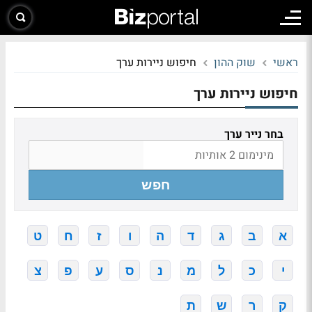
ראשי
שוק ההון
חיפוש ניירות ערך
חיפוש ניירות ערך
בחר נייר ערך
חפש
א
ב
ג
ד
ה
ו
ז
ח
ט
י
כ
ל
מ
נ
ס
ע
פ
צ
ק
ר
ש
ת