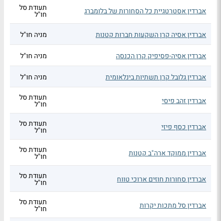
תעודת סל
אברדין אסטרטגיית כל הסחורות של בלומברג
חו"ל
אברדין אסיה קרן השקעות חברות קטנות
מניה חו"ל
אברדין אסיה-פסיפיק קרן הכנסה
מניה חו"ל
אברדין גלובל קרן תשתיות בינלאומית
מניה חו"ל
תעודת סל
אברדין זהב פיסי
חו"ל
תעודת סל
אברדין כסף פיזי
חו"ל
תעודת סל
אברדין ממוקד ארה"ב קטנות
חו"ל
תעודת סל
אברדין סחורות חוזים ארוכי טווח
חו"ל
תעודת סל
אברדין סל מתכות יקרות
חו"ל