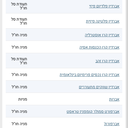
תעודת סל
אברדין פלדיום פיזי
חו"ל
תעודת סל
אברדין פלטינה פיזית
חו"ל
אברדין קרן אוסטרליה
מניה חו"ל
אברדין קרן הכנסות אסיה
מניה חו"ל
תעודת סל
אברדין קרן זהב
חו"ל
אברדין קרן נכסים פרימיום בינלאומית
מניה חו"ל
אברדין שווקים מתעוררים
מניה חו"ל
אברות
מניות
אברפורט סמולר קומפניז טראסט
מניה חו"ל
אברפורת'
מניה חו"ל