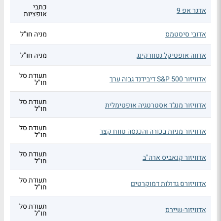
כתבי
אדגר אפ 9
אופציות
אדובי סיסטמס
מניה חו"ל
אדווה אופטיקל נטוורקינג
מניה חו"ל
תעודת סל
אדוויזור S&P 500 דיבידנד גבוה ערך
חו"ל
תעודת סל
אדוויזור מנג'ד אסטרטגיה אופטימלית
חו"ל
תעודת סל
אדוויזור מניות בכורה והכנסה טווח קצר
חו"ל
תעודת סל
אדוויזור קנאביס ארה"ב
חו"ל
תעודת סל
אדוויזורס גדולות דמוקרטים
חו"ל
תעודת סל
אדוויזור-שיירס
חו"ל