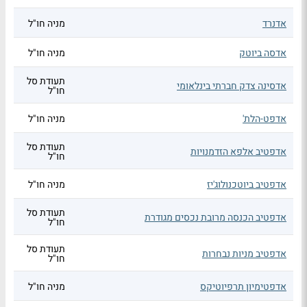
אדנרד
מניה חו"ל
אדסה ביוטק
מניה חו"ל
תעודת סל
אדסינה צדק חברתי בינלאומי
חו"ל
אדפט-הלת'
מניה חו"ל
תעודת סל
אדפטיב אלפא הזדמנויות
חו"ל
אדפטיב ביוטכנולוג'יז
מניה חו"ל
תעודת סל
אדפטיב הכנסה מרובת נכסים מגודרת
חו"ל
תעודת סל
אדפטיב מניות נבחרות
חו"ל
אדפטימיון תרפיוטיקס
מניה חו"ל