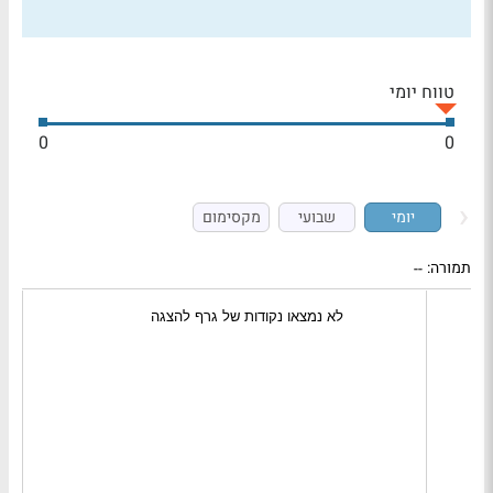
טווח יומי
0
0
יומי
שבועי
מקסימום
תמורה:
--