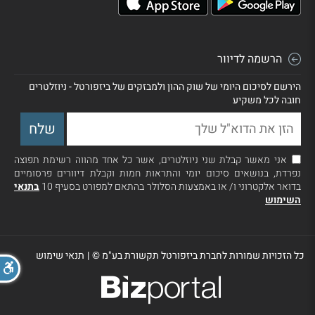
הרשמה לדיוור
הירשם לסיכום היומי של שוק ההון ולמבזקים של ביזפורטל - ניוזלטרים
חובה לכל משקיע
אני מאשר קבלת שני ניוזלטרים, אשר כל אחד מהווה רשימת תפוצה
נפרדת, בנושאים סיכום יומי והתראות חמות וקבלת דיוורים פרסומיים
בדואר אלקטרוני ו/ או באמצעות הסלולר בהתאם למפורט בסעיף 10
בתנאי
השימוש
כל הזכויות שמורות לחברת ביזפורטל תקשורת בע"מ ©
|
תנאי שימוש