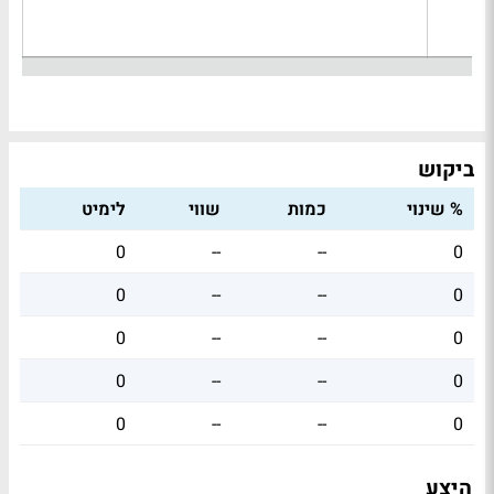
ביקוש
% שינוי
כמות
שווי
לימיט
0
--
--
0
0
--
--
0
0
--
--
0
0
--
--
0
0
--
--
0
היצע