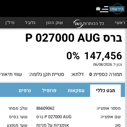
הירשמו
ראשי
שוק ההון
גלובל
נדל"ן
כל הכותרות
ברס P 027000 AUG
0%
147,456
נכון ל:
06/08/2026
תמורה כספית:
דלתא:
סטיית תקן גלומה:
שווי תיאורט
0
מבט כללי
עסקאות
פרופיל
גרפים
מספר אופציה
86609062
שלב מסחר
שם אופציה
ברס P 027000 AUG
שער בסיס
אופציות על מניות
סוג
שער ממוצע