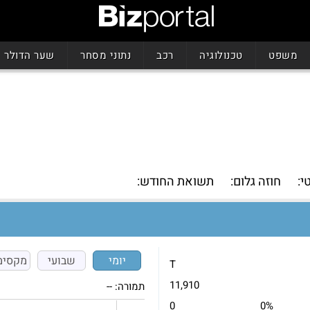
משפט
טכנולוגיה
רכב
נתוני מסחר
שער הדולר
י:
חוזה גלום:
תשואת החודש:
יומי
שבועי
מקסימ
T
11,910
תמורה:
--
0
0%