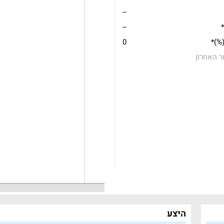
--
*
--
(%)*
0
ר האחרון
היצע