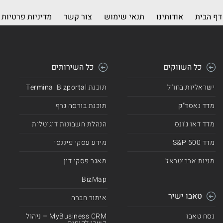
דף הבית
אודותינו
תנאי שימוש
צור קשר
מדיניות פרטיות
כל השווקים
כל השירותים
ישראליות בחו"ל
תוכנת Terminal Bizportal
מדד נאסד"ק
תוכנת בורסה גרף
מדד דאו ג'ונס
הנהלת חשבונות דיגיטלית
מדד 500 S&P
מידע עסקי פיננסי
מניות ארביטראז'
מאגר פסקי דין
BizMap
טאבו ישיר
איתור חברה
נסח טאבו
MyBusiness CRM – ניהול