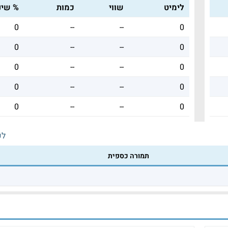
לימיט
שווי
כמות
% שינו
0
--
--
0
0
--
--
0
0
--
--
0
0
--
--
0
0
--
--
0
לכ
תמורה כספית