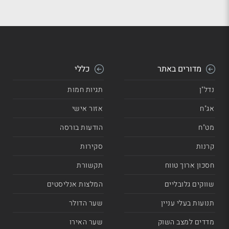
מדורים באתר
כללי
נדל"ן
תגיות חמות
אג"ח
אזור אישי
מט"ח
הודעות בורסה
קרנות
סקירות
חסכון ארוך טווח
תקשורת
שווקים גלובליים
המלצות אנליסטים
תנועות בעלי עניין
שער הדולר
מדדים למצב השוק
שער האירו