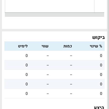
ביקוש
% שינוי
כמות
שווי
לימיט
0
--
--
0
0
--
--
0
0
--
--
0
0
--
--
0
0
--
--
0
היצע