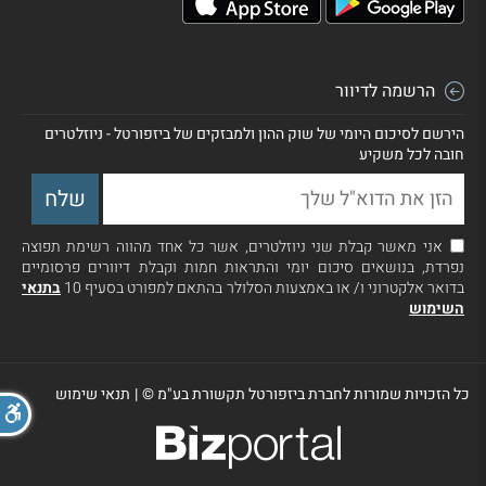
הרשמה לדיוור
הירשם לסיכום היומי של שוק ההון ולמבזקים של ביזפורטל - ניוזלטרים
חובה לכל משקיע
אני מאשר קבלת שני ניוזלטרים, אשר כל אחד מהווה רשימת תפוצה
נפרדת, בנושאים סיכום יומי והתראות חמות וקבלת דיוורים פרסומיים
בדואר אלקטרוני ו/ או באמצעות הסלולר בהתאם למפורט בסעיף 10
בתנאי
השימוש
כל הזכויות שמורות לחברת ביזפורטל תקשורת בע"מ ©
|
תנאי שימוש