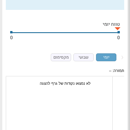
טווח יומי
0
0
יומי
שבועי
מקסימום
תמורה:
--