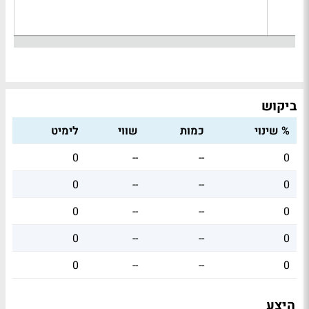
ביקוש
% שינוי
כמות
שווי
לימיט
0
--
--
0
0
--
--
0
0
--
--
0
0
--
--
0
0
--
--
0
היצע