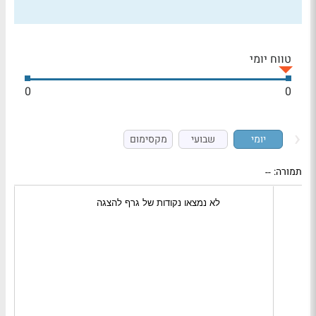
טווח יומי
0
0
יומי
שבועי
מקסימום
תמורה:
--