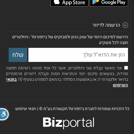
הרשמה לדיוור
הירשם לסיכום היומי של שוק ההון ולמבזקים של ביזפורטל - ניוזלטרים
חובה לכל משקיע
אני מאשר קבלת שני ניוזלטרים, אשר כל אחד מהווה רשימת תפוצה
נפרדת, בנושאים סיכום יומי והתראות חמות וקבלת דיוורים פרסומיים
בדואר אלקטרוני ו/ או באמצעות הסלולר בהתאם למפורט בסעיף 10
בתנאי
השימוש
כל הזכויות שמורות לחברת ביזפורטל תקשורת בע"מ ©
|
תנאי שימוש