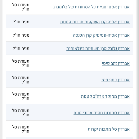
תעודת סל
אברדין אסטרטגיית כל הסחורות של בלומברג
חו"ל
אברדין אסיה קרן השקעות חברות קטנות
מניה חו"ל
אברדין אסיה-פסיפיק קרן הכנסה
מניה חו"ל
אברדין גלובל קרן תשתיות בינלאומית
מניה חו"ל
תעודת סל
אברדין זהב פיסי
חו"ל
תעודת סל
אברדין כסף פיזי
חו"ל
תעודת סל
אברדין ממוקד ארה"ב קטנות
חו"ל
תעודת סל
אברדין סחורות חוזים ארוכי טווח
חו"ל
תעודת סל
אברדין סל מתכות יקרות
חו"ל