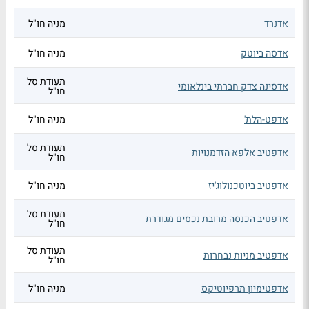
אדנרד
מניה חו"ל
אדסה ביוטק
מניה חו"ל
תעודת סל
אדסינה צדק חברתי בינלאומי
חו"ל
אדפט-הלת'
מניה חו"ל
תעודת סל
אדפטיב אלפא הזדמנויות
חו"ל
אדפטיב ביוטכנולוג'יז
מניה חו"ל
תעודת סל
אדפטיב הכנסה מרובת נכסים מגודרת
חו"ל
תעודת סל
אדפטיב מניות נבחרות
חו"ל
אדפטימיון תרפיוטיקס
מניה חו"ל