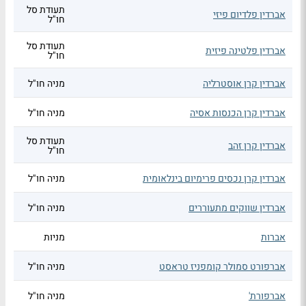
תעודת סל
אברדין פלדיום פיזי
חו"ל
תעודת סל
אברדין פלטינה פיזית
חו"ל
אברדין קרן אוסטרליה
מניה חו"ל
אברדין קרן הכנסות אסיה
מניה חו"ל
תעודת סל
אברדין קרן זהב
חו"ל
אברדין קרן נכסים פרימיום בינלאומית
מניה חו"ל
אברדין שווקים מתעוררים
מניה חו"ל
אברות
מניות
אברפורט סמולר קומפניז טראסט
מניה חו"ל
אברפורת'
מניה חו"ל