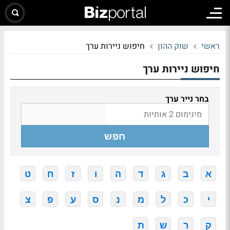
ראשי
שוק ההון
חיפוש ניירות ערך
חיפוש ניירות ערך
בחר נייר ערך
חפש
א
ב
ג
ד
ה
ו
ז
ח
ט
י
כ
ל
מ
נ
ס
ע
פ
צ
ק
ר
ש
ת