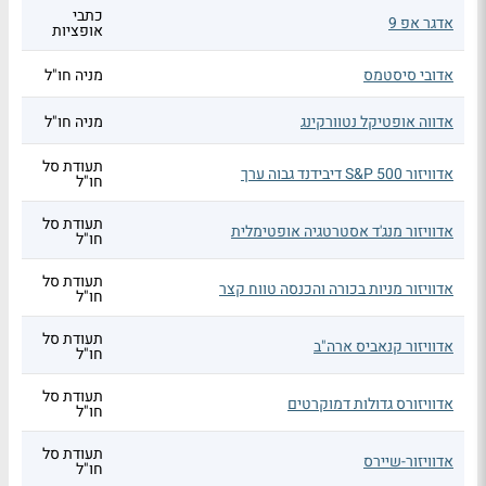
כתבי
אדגר אפ 9
אופציות
אדובי סיסטמס
מניה חו"ל
אדווה אופטיקל נטוורקינג
מניה חו"ל
תעודת סל
אדוויזור S&P 500 דיבידנד גבוה ערך
חו"ל
תעודת סל
אדוויזור מנג'ד אסטרטגיה אופטימלית
חו"ל
תעודת סל
אדוויזור מניות בכורה והכנסה טווח קצר
חו"ל
תעודת סל
אדוויזור קנאביס ארה"ב
חו"ל
תעודת סל
אדוויזורס גדולות דמוקרטים
חו"ל
תעודת סל
אדוויזור-שיירס
חו"ל