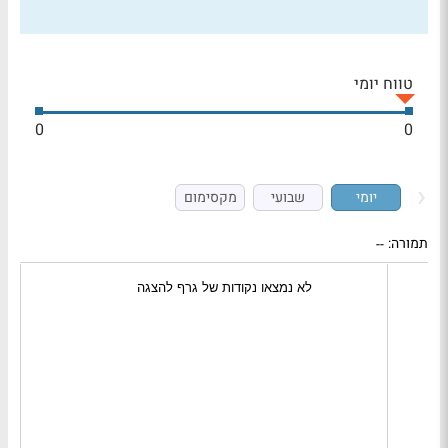
טווח יומי
0
0
יומי
שבועי
מקסימום
תמורה:
--