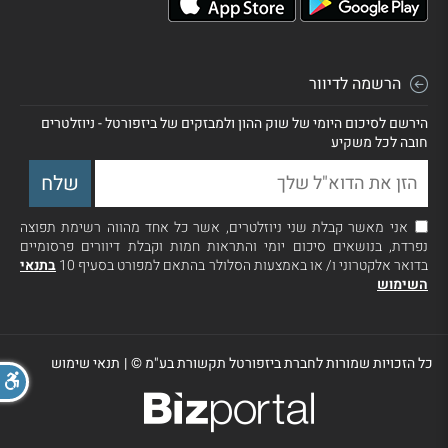
הרשמה לדיוור
הירשם לסיכום היומי של שוק ההון ולמבזקים של ביזפורטל - ניוזלטרים
חובה לכל משקיע
אני מאשר קבלת שני ניוזלטרים, אשר כל אחד מהווה רשימת תפוצה
נפרדת, בנושאים סיכום יומי והתראות חמות וקבלת דיוורים פרסומיים
בדואר אלקטרוני ו/ או באמצעות הסלולר בהתאם למפורט בסעיף 10
בתנאי
השימוש
כל הזכויות שמורות לחברת ביזפורטל תקשורת בע"מ ©
|
תנאי שימוש