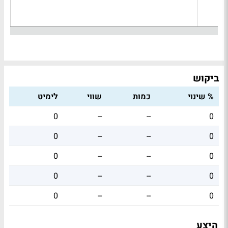
ביקוש
% שינוי
כמות
שווי
לימיט
0
--
--
0
0
--
--
0
0
--
--
0
0
--
--
0
0
--
--
0
היצע