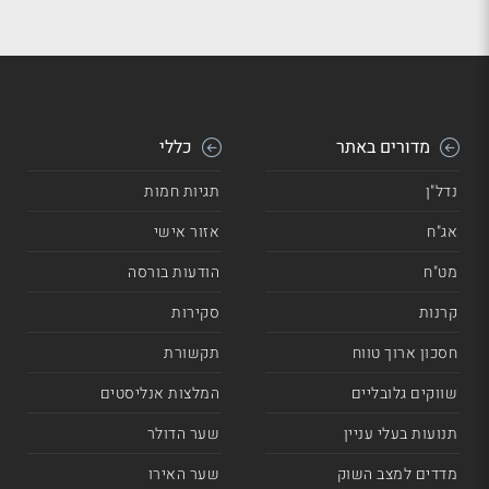
מדורים באתר
כללי
נדל"ן
תגיות חמות
אג"ח
אזור אישי
מט"ח
הודעות בורסה
קרנות
סקירות
חסכון ארוך טווח
תקשורת
שווקים גלובליים
המלצות אנליסטים
תנועות בעלי עניין
שער הדולר
מדדים למצב השוק
שער האירו