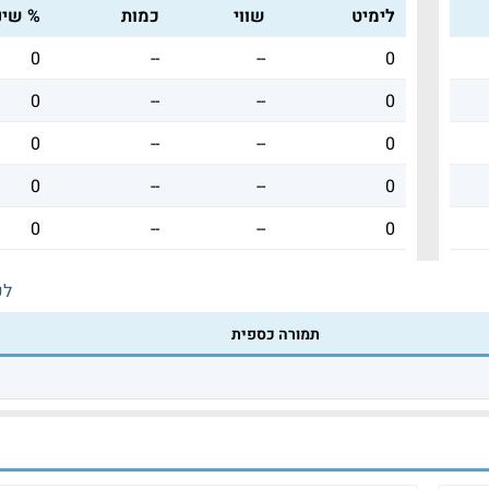
לימיט
שווי
כמות
% שינו
0
--
--
0
0
--
--
0
0
--
--
0
0
--
--
0
0
--
--
0
לכ
תמורה כספית