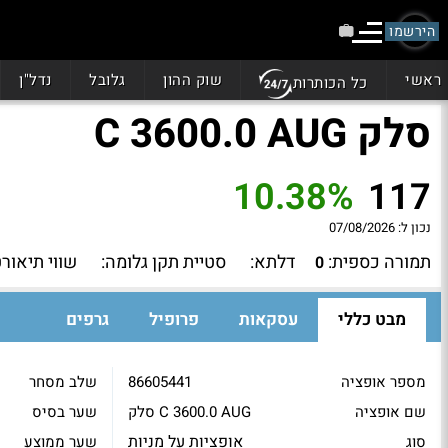
הירשמו
ראשי
שוק ההון
גלובל
נדל"ן
כל הכותרות
סלק C 3600.0 AUG
10.38%
117
נכון ל:
07/08/2026
תמורה כספית:
דלתא:
סטיית תקן גלומה:
שווי תיאורט
0
מבט כללי
עסקאות
פרופיל
גרפים
מספר אופציה
86605441
שלב מסחר
שם אופציה
סלק C 3600.0 AUG
שער בסיס
אופציות על מניות
סוג
שער ממוצע