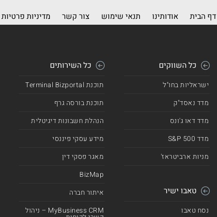
דף הבית
אודותינו
תנאי שימוש
צור קשר
מדיניות פרטיות
כל השווקים
כל השירותים
ישראליות בחו"ל
תוכנת Terminal Bizportal
מדד נאסד"ק
תוכנת בורסה גרף
מדד דאו ג'ונס
הנהלת חשבונות דיגיטלית
מדד 500 S&P
מידע עסקי פיננסי
מניות ארביטראז'
מאגר פסקי דין
BizMap
טאבו ישיר
איתור חברה
נסח טאבו
MyBusiness CRM – ניהול