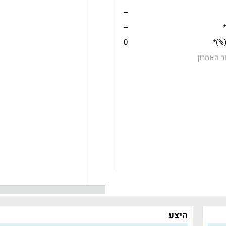
--
*
--
(%)*
0
ר האחרון
היצע