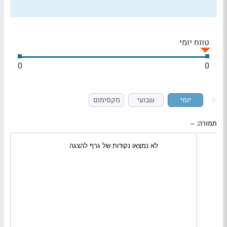
טווח יומי
0
0
יומי
שבועי
מקסימום
תמורה:
--