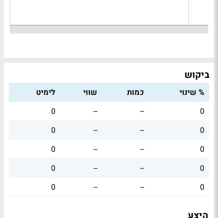
ביקוש
% שינוי
כמות
שווי
לימיט
0
--
--
0
0
--
--
0
0
--
--
0
0
--
--
0
0
--
--
0
היצע