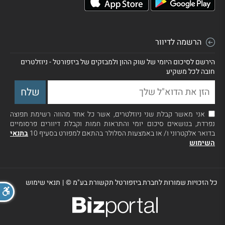
הרשמה לדיוור
הירשם לסיכום היומי של שוק ההון ולמבזקים של ביזפורטל - ניוזלטרים
חובה לכל משקיע
אני מאשר קבלת שני ניוזלטרים, אשר כל אחד מהווה רשימת תפוצה
נפרדת, בנושאים סיכום יומי והתראות חמות וקבלת דיוורים פרסומיים
בדואר אלקטרוני ו/ או באמצעות הסלולר בהתאם למפורט בסעיף 10
בתנאי
השימוש
כל הזכויות שמורות לחברת ביזפורטל תקשורת בע"מ ©
|
תנאי שימוש