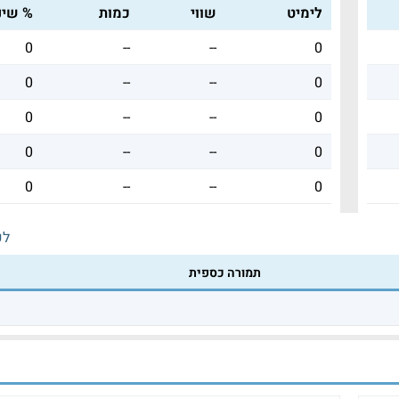
לימיט
שווי
כמות
% שינו
0
--
--
0
0
--
--
0
0
--
--
0
0
--
--
0
0
--
--
0
לכ
תמורה כספית