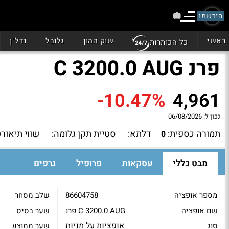
הירשמו
ראשי
שוק ההון
גלובל
נדל"ן
כל הכותרות
פרנ C 3200.0 AUG
-10.47%
4,961
נכון ל:
06/08/2026
תמורה כספית:
דלתא:
סטיית תקן גלומה:
שווי תיאורט
0
מבט כללי
עסקאות
פרופיל
גרפים
מספר אופציה
86604758
שלב מסחר
שם אופציה
פרנ C 3200.0 AUG
שער בסיס
אופציות על מניות
סוג
שער ממוצע