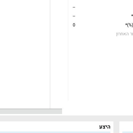
--
*
--
(%)*
0
ר האחרון
היצע