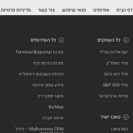
דף הבית
אודותינו
תנאי שימוש
צור קשר
מדיניות פרטיות
כל השווקים
כל השירותים
ישראליות בחו"ל
תוכנת Terminal Bizportal
מדד נאסד"ק
תוכנת בורסה גרף
מדד דאו ג'ונס
הנהלת חשבונות דיגיטלית
מדד 500 S&P
מידע עסקי פיננסי
מניות ארביטראז'
מאגר פסקי דין
BizMap
טאבו ישיר
איתור חברה
נסח טאבו
MyBusiness CRM – ניהול