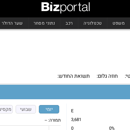
משפט
טכנולוגיה
רכב
נתוני מסחר
שער הדולר
י:
חוזה גלום:
תשואת החודש:
יומי
שבועי
מקסימ
E
3,681
תמורה:
--
0
0%