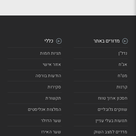
מדורים באתר
כללי
נדל"ן
תגיות חמות
אג"ח
אזור אישי
מט"ח
הודעות בורסה
קרנות
סקירות
חסכון ארוך טווח
תקשורת
שווקים גלובליים
המלצות אנליסטים
תנועות בעלי עניין
שער הדולר
מדדים למצב השוק
שער האירו