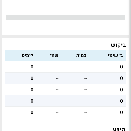
ביקוש
% שינוי
כמות
שווי
לימיט
0
--
--
0
0
--
--
0
0
--
--
0
0
--
--
0
0
--
--
0
היצע