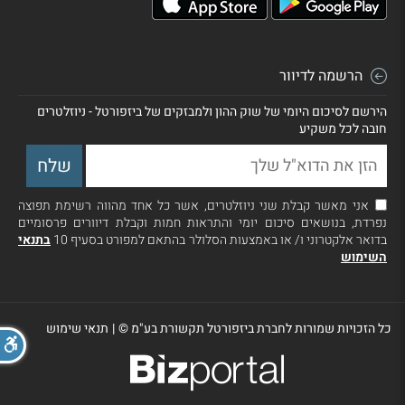
הרשמה לדיוור
הירשם לסיכום היומי של שוק ההון ולמבזקים של ביזפורטל - ניוזלטרים
חובה לכל משקיע
אני מאשר קבלת שני ניוזלטרים, אשר כל אחד מהווה רשימת תפוצה
נפרדת, בנושאים סיכום יומי והתראות חמות וקבלת דיוורים פרסומיים
בדואר אלקטרוני ו/ או באמצעות הסלולר בהתאם למפורט בסעיף 10
בתנאי
השימוש
כל הזכויות שמורות לחברת ביזפורטל תקשורת בע"מ ©
|
תנאי שימוש