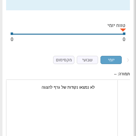
טווח יומי
0
0
יומי
שבועי
מקסימום
תמורה:
--