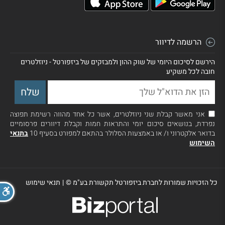
הרשמה לדיוור
הירשם לסיכום היומי של שוק ההון ולמבזקים של ביזפורטל - ניוזלטרים
חובה לכל משקיע
אני מאשר קבלת שני ניוזלטרים, אשר כל אחד מהווה רשימת תפוצה
נפרדת, בנושאים סיכום יומי והתראות חמות וקבלת דיוורים פרסומיים
בדואר אלקטרוני ו/ או באמצעות הסלולר בהתאם למפורט בסעיף 10
בתנאי
השימוש
כל הזכויות שמורות לחברת ביזפורטל תקשורת בע"מ ©
|
תנאי שימוש