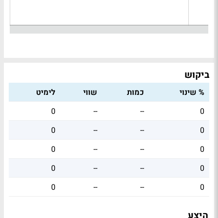
ביקוש
% שינוי
כמות
שווי
לימיט
0
--
--
0
0
--
--
0
0
--
--
0
0
--
--
0
0
--
--
0
היצע