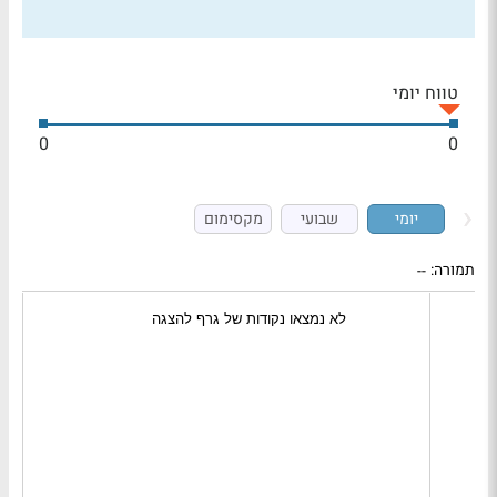
טווח יומי
0
0
יומי
שבועי
מקסימום
תמורה:
--