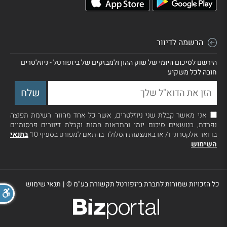
הרשמה לדיוור
הירשם לסיכום היומי של שוק ההון ולמבזקים של ביזפורטל - ניוזלטרים
חובה לכל משקיע
אני מאשר קבלת שני ניוזלטרים, אשר כל אחד מהווה רשימת תפוצה
נפרדת, בנושאים סיכום יומי והתראות חמות וקבלת דיוורים פרסומיים
בדואר אלקטרוני ו/ או באמצעות הסלולר בהתאם למפורט בסעיף 10
בתנאי
השימוש
כל הזכויות שמורות לחברת ביזפורטל תקשורת בע"מ ©
|
תנאי שימוש