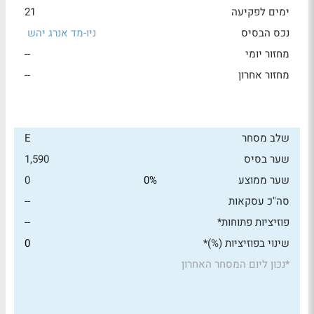
ימים לפקיעה
21
נכס הבסיס
ניו-מד אנרג יהש
מחזור יומי
--
מחזור אחרון
--
שלב מסחר
E
שער בסיס
1,590
שער ממוצע
0%
0
סה"כ עסקאות
--
פוזיציות פתוחות*
--
שינוי בפוזיציות (%)*
0
*
נכון ליום המסחר האחרון