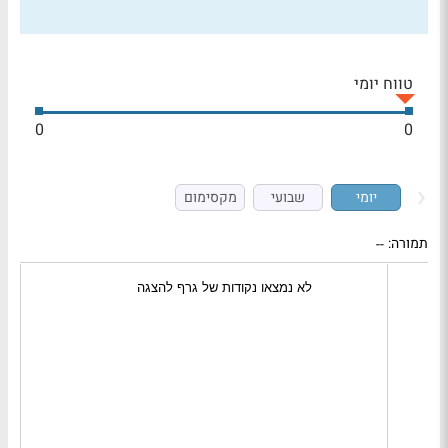
טווח יומי
0
0
יומי
שבועי
מקסימום
תמורה:
--