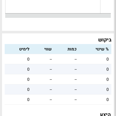
ביקוש
% שינוי
כמות
שווי
לימיט
0
--
--
0
0
--
--
0
0
--
--
0
0
--
--
0
0
--
--
0
היצע