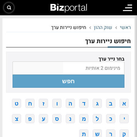
ראשי
שוק ההון
חיפוש ניירות ערך
חיפוש ניירות ערך
בחר נייר ערך
חפש
א
ב
ג
ד
ה
ו
ז
ח
ט
י
כ
ל
מ
נ
ס
ע
פ
צ
ק
ר
ש
ת