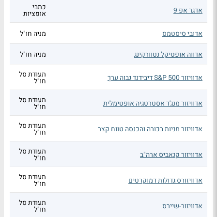
כתבי
אדגר אפ 9
אופציות
אדובי סיסטמס
מניה חו"ל
אדווה אופטיקל נטוורקינג
מניה חו"ל
תעודת סל
אדוויזור S&P 500 דיבידנד גבוה ערך
חו"ל
תעודת סל
אדוויזור מנג'ד אסטרטגיה אופטימלית
חו"ל
תעודת סל
אדוויזור מניות בכורה והכנסה טווח קצר
חו"ל
תעודת סל
אדוויזור קנאביס ארה"ב
חו"ל
תעודת סל
אדוויזורס גדולות דמוקרטים
חו"ל
תעודת סל
אדוויזור-שיירס
חו"ל