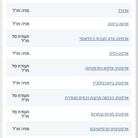
אדנרד
מניה חו"ל
אדסה ביוטק
מניה חו"ל
תעודת סל
אדסינה צדק חברתי בינלאומי
חו"ל
אדפט-הלת'
מניה חו"ל
תעודת סל
אדפטיב אלפא הזדמנויות
חו"ל
אדפטיב ביוטכנולוג'יז
מניה חו"ל
תעודת סל
אדפטיב הכנסה מרובת נכסים מגודרת
חו"ל
תעודת סל
אדפטיב מניות נבחרות
חו"ל
אדפטימיון תרפיוטיקס
מניה חו"ל