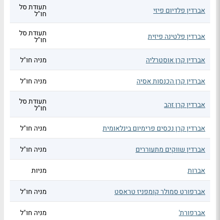
תעודת סל
אברדין פלדיום פיזי
חו"ל
תעודת סל
אברדין פלטינה פיזית
חו"ל
אברדין קרן אוסטרליה
מניה חו"ל
אברדין קרן הכנסות אסיה
מניה חו"ל
תעודת סל
אברדין קרן זהב
חו"ל
אברדין קרן נכסים פרימיום בינלאומית
מניה חו"ל
אברדין שווקים מתעוררים
מניה חו"ל
אברות
מניות
אברפורט סמולר קומפניז טראסט
מניה חו"ל
אברפורת'
מניה חו"ל